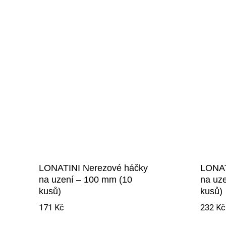
LONATINI Nerezové háčky
LONAT
na uzení – 100 mm (10
na uz
kusů)
kusů)
171
Kč
232
Kč