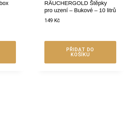
box
RÄUCHERGOLD Štěpky
pro uzení – Bukové – 10 litrů
149
Kč
PŘIDAT DO
KOŠÍKU